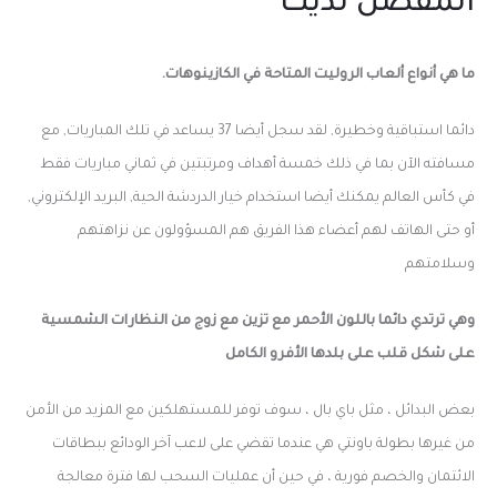
المفضل لديك
ما هي أنواع ألعاب الروليت المتاحة في الكازينوهات.
دائما استباقية وخطيرة, لقد سجل أيضا 37 يساعد في تلك المباريات, مع
مسافته الآن بما في ذلك خمسة أهداف ومرتبتين في ثماني مباريات فقط
في كأس العالم يمكنك أيضا استخدام خيار الدردشة الحية, البريد الإلكتروني,
أو حتى الهاتف لهم أعضاء هذا الفريق هم المسؤولون عن نزاهتهم
وسلامتهم
وهي ترتدي دائما باللون الأحمر مع تزين مع زوج من النظارات الشمسية
على شكل قلب على بلدها الأفرو الكامل
بعض البدائل ، مثل باي بال ، سوف توفر للمستهلكين مع المزيد من الأمن
من غيرها بطولة باونتي هي عندما تقضي على لاعب آخر الودائع ببطاقات
الائتمان والخصم فورية ، في حين أن عمليات السحب لها فترة معالجة