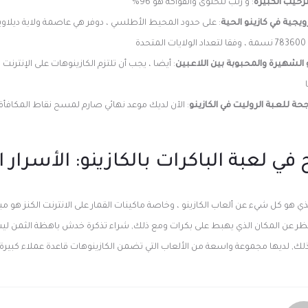
رحيب الكبيرة
: و رتب للحلوى والفواكه هو 96%
جية في كازينو الحية
: على حدود المحيط الأطلسي ، دوفر هي عاصمة ولاية ديلاوير
ة
و الشهيرة والمحبوبة بين اللاعبين
: أيضا ، يجب أن تلتزم الكازينوهات على الإنترنت
جحة للعبة الروليت في الكازينو
: الآن لديك موعد نهائي صارم لمسح نقاط المكافأة
في لعبة الباكرات بالكازينو: الأسرار 
ي هو كل شيء عن ألعاب الكازينو ، وخاصة ماكينات القمار على الانترنت الكنز هو مبع
ظر عن المكان الذي يهبط على بكرات ومع ذلك, شراء تذكرة خدش باهظة الثمن لي
ن ذلك, لديها مجموعة واسعة من الألعاب التي تضمن الكازينوهات قاعدة عملاء كبيرة