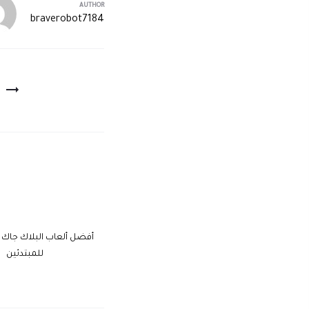
AUTHOR
braverobot7184
أفضل ألعاب البلاك جاك عب
للمبتدئين