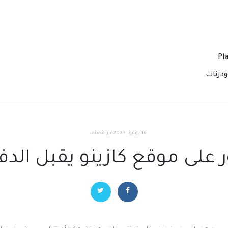
درنات
16 يونيو، 2023
غير مصنف
 على موقع كازينو يقبل الدفع