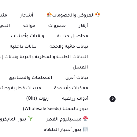
العروض والخصومات
أشجار
متس
أزهار
خضروات
فواكه
البقو
محاصيل جذرية
ورقيات وأعشاب
نباتات مائية ولاحمة
نباتات داخلية
النباتات الطبية والعطرية والبرية ونباتات إنت
العسل
نباتات أخرى
المغلفات والصناديق
مغذيات وأسمدة
مبيدات فطرية وحشر
أدوات زراعية
زيوت (Oils)
0
بذور بالجملة (Wholesale Seeds)
ميسيليوم الفطر
بذور المايكرو
بذور أختيار الطهاة