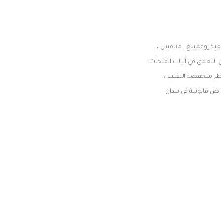
 ميكروغمينغ ، منافس ،
 التعمق في آليات الفتحات،
اطر منخفضة التقلب ،
ض قانونية في بلدان