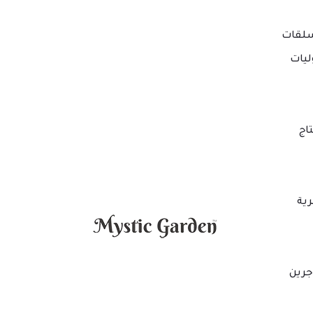
لقات
ليات
اج
ية
جرين