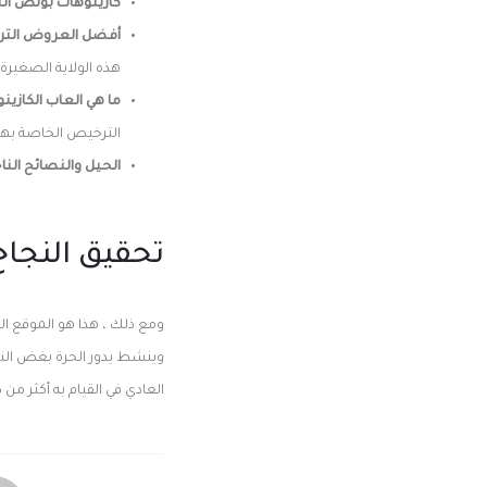
كازينوهات بونص الت
أفضل العروض التروي
هذه الولاية الصغيرة 783600 نسمة ، وفقا لتعداد الولايات المتحد
ما هي العاب الكازين
الترخيص الخاصة بها
الحيل والنصائح النا
تحقيق النجاح 
ومع ذلك ، هذا هو الموقع الذ
وينشط يدور الحرة بغض الن
العادي في القيام به أكثر م