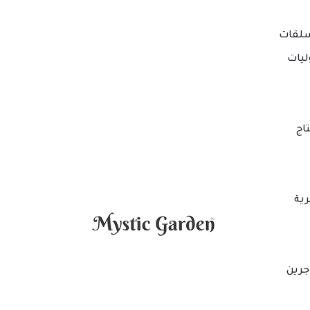
لقات
ليات
اج
ية
جرين