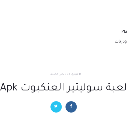
درنات
16 يونيو، 2023
غير مصنف
لعبة سوليتير العنكبوت Apk