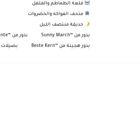
قلعة الطماطم والفلفل
متحف الفواكه والخضروات
حديقة منتصف الليل
بذور من ™Sunny March
بذور من ™Plante
بذور هجينة من ™Beste Kern
بصيلات و