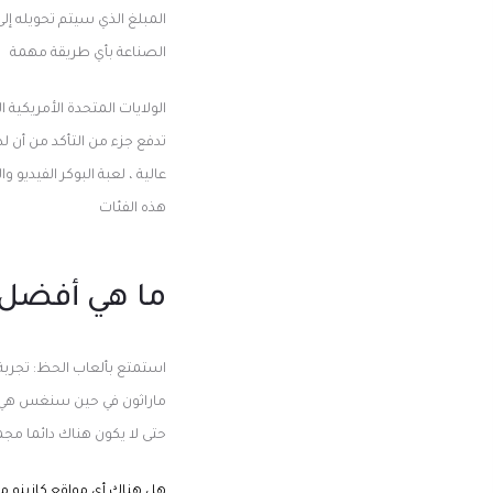
المبلغ الذي سيتم تحويله إل
الصناعة بأي طريقة مهمة
الولايات المتحدة الأمريكية
تدفع جزء من التأكد من أن ل
عالية ، لعبة البوكر الفيدي
هذه الفئات
ما هي أفضل م
ماراثون في حين سنغس هي أش
حتى لا يكون هناك دائما مج
هل هناك أي مواقع كازينو مو