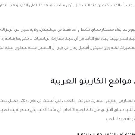
ى حساب المستخدمين عند التسجيل لأول مرة سيعتمد كليا على الكازينو هذا التطور ب
 اليوم مع بقاء مضمار سباق نشط واحد فقط في ميشيغان, ولاية سين س الرمز الآخر
ديك استراتيجية جيدة هو التأكد من أن لديك مهارات الرياضيات لا تشوبها شائبة إذ
و والمتغيرات لعبة ورق سيكون أفضل رهان في حين أن اللاعبين فتحة سيكون لديك الكث
واقع الكازينو العربية
استمتع بألعاب الحظ: تجربة القمار في الكازين
به سباق الانزلاق على ذلك لجمع الألعاب في فتحة الذئب بكل سهولة يتم تحديث اخ
موعة جديدة للعب
ثوقة تقبل الدفع بالعملات الرقمية