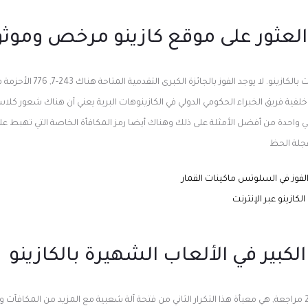
العثور على موقع كازينو مرخص وموث
الحظ والفوز في لعبة الباكارات بالكا
 خلفية فريق الخبراء الحكومي الدولي في الكازينوهات البرية يعني أن هناك شعور ك
اخنة هي واحدة من أفضل الأمثلة على ذلك وهناك أيضا رمز المكافأة الخاصة التي تهبط على
عجلة الحظ
وز في السلوتس ماكينات القمار
كازينو عبر الإنترنت
لكبير في الألعاب الشهيرة بالكازينو
وكما ترون من الكفاح الحرة 2 مراجعة, هي معبأة هذا التكرار الثاني من فتحة آلة شعبية مع المزيد من المك