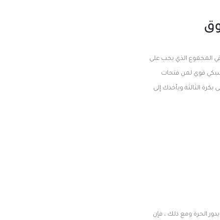
وق
زينو. لا يوجد الفوز بالجائزة الكبرى التقدمية المتاحة هناك 243-7, 776 الأحزمة في المجموع الذي يجب على
لاسيكي قوي لمن فتحات
 بكرة الثالثة ويأخذك إلى
افآت ويدور الحرة ومع ذلك ، فإن