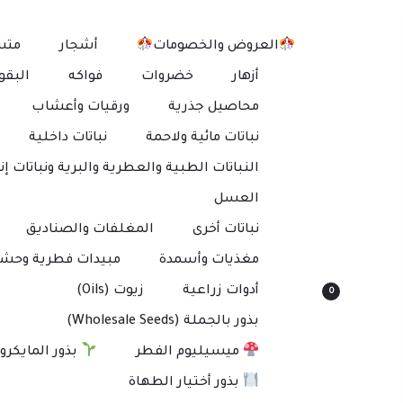
العروض والخصومات
أشجار
متس
أزهار
خضروات
فواكه
البقو
محاصيل جذرية
ورقيات وأعشاب
نباتات مائية ولاحمة
نباتات داخلية
النباتات الطبية والعطرية والبرية ونباتات إنت
العسل
نباتات أخرى
المغلفات والصناديق
مغذيات وأسمدة
مبيدات فطرية وحشر
أدوات زراعية
زيوت (Oils)
0
بذور بالجملة (Wholesale Seeds)
ميسيليوم الفطر
بذور المايكرو
بذور أختيار الطهاة