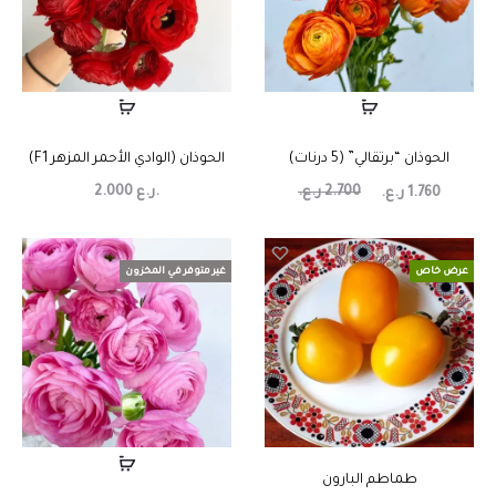
الحوذان “برتقالي” (5 درنات)
الحوذان (الوادي الأحمر المزهر F1)
2.700
ر.ع.
ر.ع.
2.000
1.760
ر.ع.
عرض خاص
غير متوفر في المخزون
طماطم البارون