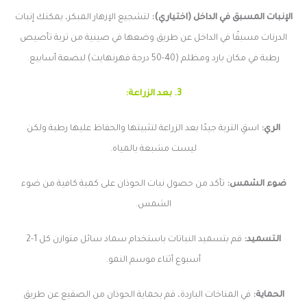
الإنبات المسبق في الداخل (اختياري):
لتشجيع الإزهار المبكر، يمكنك إنبات
الدرنات مسبقًا في الداخل عن طريق وضعها في صينية من تربة تأصيص
رطبة في مكان بارد ومظلم (40-50 درجة فهرنهايت) لبضعة أسابيع.
3. بعد الزراعة:
الري:
اسقِ التربة جيدًا بعد الزراعة لتثبيتها والحفاظ عليها رطبة ولكن
ليست مشبعة بالمياه.
ضوء الشمس:
تأكد من حصول نبات الحوذان على كمية كافية من ضوء
الشمس.
التسميد:
قم بتسميد النباتات باستخدام سماد سائل متوازن كل 1-2
أسبوع أثناء موسم النمو.
الحماية:
في المناخات الباردة، قم بحماية الحوذان من الصقيع عن طريق