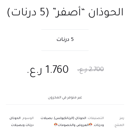
الحوذان “أصفر” (5 درنات)
5 درنات
1.760
ر.ع.
2.700
ر.ع.
غير متوفر في المخزون
رمز
التصنيفات:
الحوذان (الرنانكيولس)
,
بصيلات
الوسوم:
الحوذان
,
المنتج:
ودرنات
,
العروض والخصومات
درنات وبصيلات