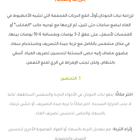
(الزراعة والعناية)
لزراعة نبات الحوذان،أولاً، انقع الدرنات المجففة التي تشبه الأخطبوط في
الماء لبضع ساعات حتى تلين، ثم ازرعها مع توجيه جانب “المخلب” أو
المجسات لأسفل، على عمق 2-3 بوصات وبمسافة 6-10 بوصات بينها،
في مكان مشمس بالكامل مع تربة جيدة التصريف وباستخدام سماد
عضوي مضاف إليه حصى البستنة لتحسين تصريف المياه. أسقي
بانتظام، ولكن تجنب الإفراط في الري لمنع التعفن.
1. التحضير:
اختر مكانًا:
ينمو نبات الحوذان في الأجواء الباردة والشمس الساطعة، لكنه
لا يحب الحرارة الشديدة. اختر مكانًا ذا تربة جيدة التصريف، أو حسّن تربتك
بالسماد والحصى لتحسين تصريف الماء.
إثراء التربة:
قم بتعديل التربة بالسماد أو المواد العضوية الأخرى لتحسين
الصرف والخصوبة.