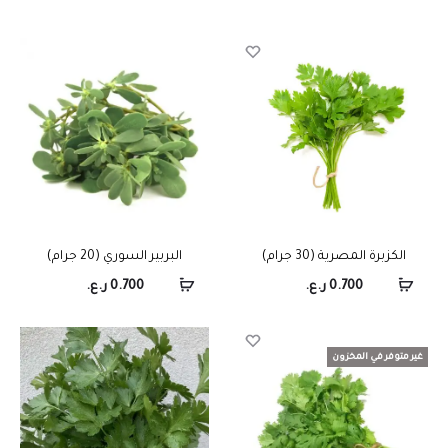
الكزبرة المصرية (30 جرام)
البربير السوري (20 جرام)
0.700
ر.ع.
0.700
ر.ع.
غير متوفر في المخزون