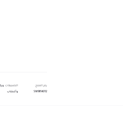
رمز المنتج:
التصنيفات:
ورق
SM9814012
وأعشاب