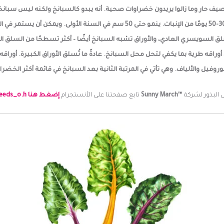
 حار وما زالوا يريدون خضراوات صحية. أنه يبدو كالسبانخ ولكنه ليس سبانخاً 
جديده وكأنه نبات أبدي. أنه نبات ثنائي الحول. يبدأ الحصاد بعد 30-50 يومًا من الإ
بانخ أكثر من السلق السويسري العادي، والأوراق تشبه السبانخ أيضًا – أكثر تسطحًا من ا
أوراقه طرية بما يكفي لتحل محل السبانخ. عادةً ما تُسلق الأوراق الكبيرة. أورا
روفيل والألياف. وهي تأتي في المرتبة الثانية بعد السبانخ في قائمة أكثر الخضر
لبذور لشركة
™Sunny March
تابع صفحتنا على الأنستجرام
إضغط هنا mysticgardenseeds_o.h