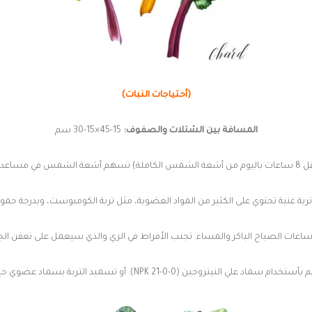
(أحتياجات النبات)
المسافة بين الشتلات والصفوف:
15-45×15-30 سم
ية ولون غني.
بة غنية تحتوي على الكثير من المواد العضوية، مثل تربة الكومبوست، وبدرجة حموضة تتراو
ات الصباح الباكر والمساء. تجنب الأفراط في الري والذي سيعمل على تعفن الجذو
). أو تسميد التربة بسماد عضوي حيواني جاف قبل زراعة البذور أو الشتلات فيها.