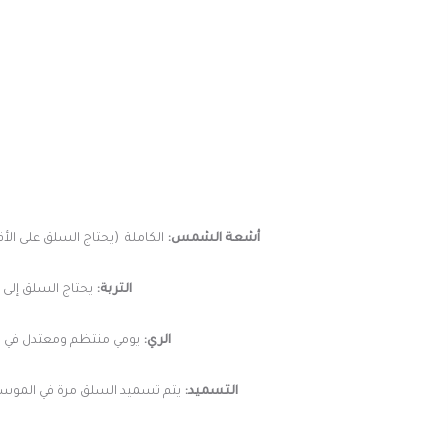
أشعة الشمس:
الكاملة (يحتاج السلق على الأقل 8 ساعات باليوم من أشعة الشمس الكاملة) تسهم أشعة الشمس في مساعدة النبات على تكوين أوراق كبيرة صح
التربة:
يحتاج السلق إلى تر
الري:
يومي منتظم ومعتدل في ساع
التسميد:
يتم تسميد السلق مرة في الموسم بأستخدام سماد علي النيتروجين (0-0-21 NPK