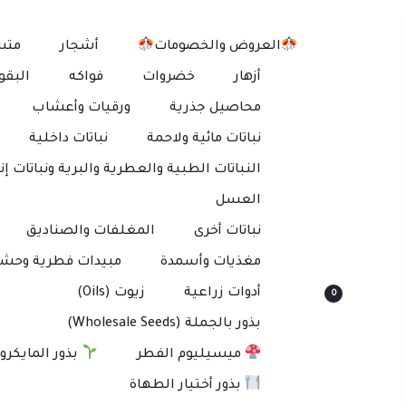
العروض والخصومات
أشجار
متس
أزهار
خضروات
فواكه
البقو
محاصيل جذرية
ورقيات وأعشاب
نباتات مائية ولاحمة
نباتات داخلية
النباتات الطبية والعطرية والبرية ونباتات إنت
العسل
نباتات أخرى
المغلفات والصناديق
مغذيات وأسمدة
مبيدات فطرية وحشر
أدوات زراعية
زيوت (Oils)
0
بذور بالجملة (Wholesale Seeds)
ميسيليوم الفطر
بذور المايكرو
بذور أختيار الطهاة