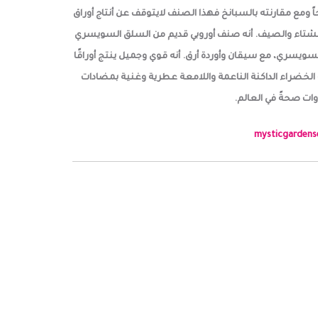
ومع مقارنته بالسبانخ فهذا الصنف لايتوقف عن أنتاج أوراق
نبات. ينمو حتى 50 سم في السنة الأولى. ويمكن أن يستمر في الشتاء والصيف. أنه صنف أوروبي قديم من السلق السويسري
لسلق السويسري، مع سيقان وأوردة أرق. أنه قوي وجميل ينتج أوراقًا
قه الخضراء الداكنة الناعمة واللامعة عطرية وغنية بمضادات
اوات صحةً في العالم.