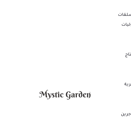
لقات
ليات
اج
ية
جرين