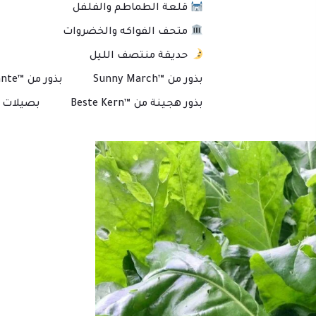
قلعة الطماطم والفلفل
متحف الفواكه والخضروات
حديقة منتصف الليل
بذور من ™Sunny March
بذور من ™Plante
بذور هجينة من ™Beste Kern
بصيلات و