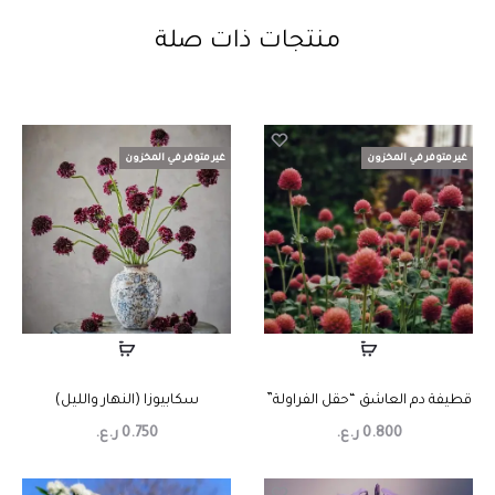
منتجات ذات صلة
غير متوفر في المخزون
غير متوفر في المخزون
قطيفة دم العاشق “حقل الفراولة”
سكابيوزا (النهار والليل)
0.800
ر.ع.
0.750
ر.ع.