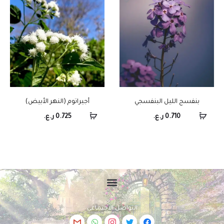
بنفسج الليل البنفسجي
أجيراتوم (النهر الأبيض)
0.710
ر.ع.
0.725
ر.ع.
التواصل الاجتماعي