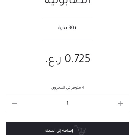
الصابونية
+30 بذرة
0.725
ر.ع.
4 متوفر في المخزون
إضافة إلى السلة