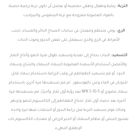
التربة:
رملية وطفال وطمي حمضية أو يفضل أن تكون تربة زراعية خصبة
بالمواد العضوية ممزوجة مع تربة البيتموس والبيرلايت.
الري:
يومي منتظم ومعتدل في ساعات الصباح الباكر والمساء. تجنب
الأفراط في الري والذي سيعمل على تعفن الجذور وموت النبات.
التسميد:
النبات يحتاج إلى تغذية وتسميد طوال فترة النمو وأنتاج الثمار.
والأفضل أستخدام الأسمدة العضوية كسماد السمك والشاي وسماد
الدود. أو قم بتسميد الطماطم في وقت الزراعة باستخدام سماد قابل
للذوبان في الماء وغني بالفوسفور . ثم قم بتسميدها مرة أخرى باستخدام
سماد عضوي أو NPK 5-10-5 بعد رؤية أول ثمار. وأخيرًا، قم بتسميدها مرة
أخيرة بعد حصاد أول ثمار. تحتاج الطماطم إلى الكالسيوم لتنمو وتزدهر
ولذاك قوم بتسميد التربة قبل زراعة البذور أو الشتلات فيها مرة واحدة
بقشور البيض أو عظام السمك أو الجير الزراعي أو مغذيات الكالسيوم ذات
الإطلاق البطيء.