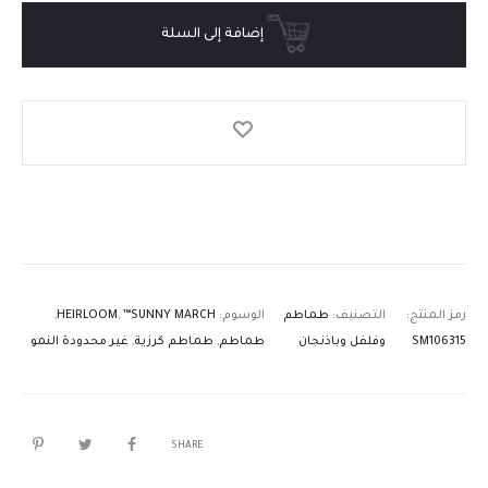
إضافة إلى السلة
رمز المنتج:
التصنيف:
طماطم
الوسوم:
™SUNNY MARCH
,
HEIRLOOM
,
SM106315
وفلفل وباذنجان
طماطم
,
طماطم كرزية
,
غير محدودة النمو
SHARE