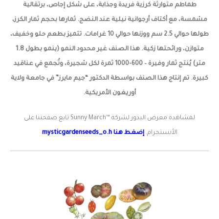
طماطم متوارثة كرزية فريدة وجذابة، على شكل إجاص، برتقالية
مشمسة، مع أكتاف أرجوانية نيلية عند النضج. ثمارها بحجم ثمار الكرز،
طولها حوالي 2.5 سم ووزنها حوالي 10 غرامات. تتميز بطعم حلو وخفيف،
متوازن، ورائحتها زكية.
هذا الصنف غير محدود النمو (ينمو بطول 1.8
متر) يُنتج ثمار وفيرة – 600-1000 ثمرة لكل شجيرة، وتُجمع في عناقيد
كبيرة.
تم إنتاج هذا الصنف بواسطة الدكتور “جيم مايرز” في جامعة ولاية
أوريغون الأمريكية.
لمشاهدة معرض البذور لشركة ™Sunny March تابع صفحتنا على
الأنستجرام.
إضغط هنا mysticgardenseeds_o.h