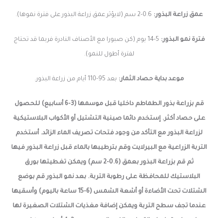
عمق زراعة البذور:
0.6-2 سم (لايؤثر عمق زراعة البذور على فترة نموها).
فترة نمو البذور:
5-14 يوم (كن صبورا مع الأصناف النادرة فربما قد تحتاج
لفترة أطول للنمو).
موعد بداية حصاد الثمار:
بعد 95-110 أيام من
زراعة البذور.
قم بزراعة بذور الطماطم داخليا قبل موسمها (3-6 أسابيع) للحصول
على حصاد أكثر. إستخدم دائما صينية التشتيل أو الأكواب البلاستيكية
لزراعة البذور مع التأكد من وجود فتحات تصريف الماء الزائد. أستخدم
التربة الزراعية مع البيرلايت وقم بترطيبها بالماء قبل زراعة البذور فيها
ثم قم بزراعة البذور بعمق (0.6-2 سم) ويمكن تغطيتها بورق
البلاستيك للمحافظة على رطوبة التربة. بعد نمو البذور قم بوضع
الشتلات تحت الأضاءة أو أشعة الشمس (6-15 ساعة باليوم) وأسقيها
عندما تجف سطح التربة ويمكن إضافة مغذيات الشتلات الصغيرة لها