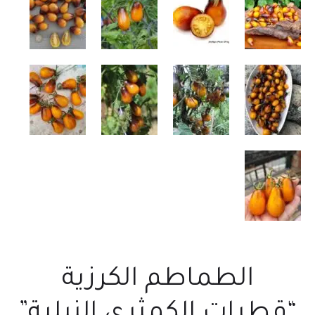
الطماطم الكرزية
“قطرات الكمثرى النيلية”