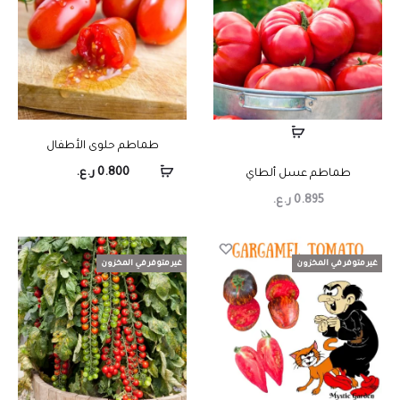
طماطم حلوى الأطفال
0.800
ر.ع.
طماطم عسل ألطاي
0.895
ر.ع.
غير متوفر في المخزون
غير متوفر في المخزون