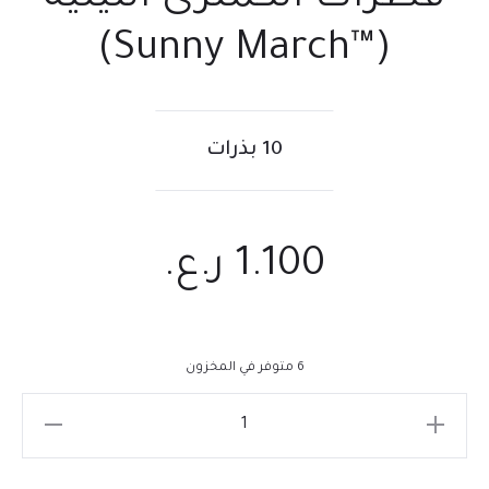
(™Sunny March)
10 بذرات
1.100
ر.ع.
6 متوفر في المخزون