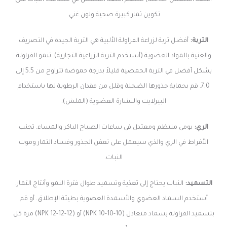
أشعة الشمس الكاملة) تسهم أشعة الشمس في مساعدة النبات على
تكوين ثمار كبيرة صحية ولون غني.
التربة:
أفضل تربة لزراعة الفراولة الألبية هي التربة الجيدة في التصريف
والغنية بالمواد العضوية (أستخدم التربة الزراعية التجارية). تنمو الفراولة
بشكل أفضل في التربة الحمضية قليلاً بدرجة حموضة تتراوح من 5.5 إلى
7.0. قم بحماية جذورها الضحلة وقلل من فقدان الرطوبة لها باستخدام
البيرلايت والنشارة العضوية (الملش).
الري:
يومي منتظم ومعتدل في ساعات الصباح الباكر والمساء. تجنب
الأفراط في الري والذي سيعمل على تعفن الجذور وفساد الثمار وموت
النبات.
التسميد:
النبات يحتاج إلى تغذية وتسميد طوال فترة النمو وأنتاج الثمار.
أستخدم السماد العضوي والأسمدة العضوية بطيئة الإطلاق. أو قم
بتسميد الفراولة بسماد متعادل (10-10-10 NPK) أو (12-12-12 NPK) مرة كل