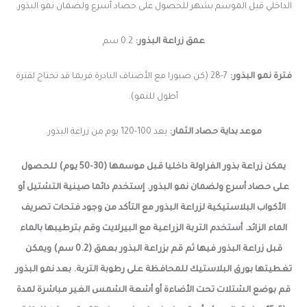
الداخلي قبل الموسم بشهر للحصول على حصاد أسرع ولضمان نمو البذور.
عمق زراعة البذور:
0.2 سم
فترة نمو البذور:
7-28 (كن صبورا مع الأصناف النادرة فربما قد تحتاج لفترة
أطول للنمو).
موعد بداية حصاد الثمار:
بعد 100-120 يوم من
زراعة البذور.
يمكن زراعة بذور الفراولة داخليا قبل موسمها (30-50 يوم) للحصول
على حصاد أسرع ولضمان نمو البذور. إستخدم دائما صينية التشتيل أو
الأكواب البلاستيكية لزراعة البذور مع التأكد من وجود فتحات تصريف
الماء الزائد. أستخدم التربة الزراعية مع البيرلايت وقم بترطيبها بالماء
قبل زراعة البذور فيها ثم قم بزراعة البذور بعمق (0.2 سم) ويمكن
تغطيتها بورق البلاستيك للمحافظة على رطوبة التربة. بعد نمو البذور
قم بوضع الشتلات تحت الأضاءة أو أشعة الشمس الغير مباشرة لمدة