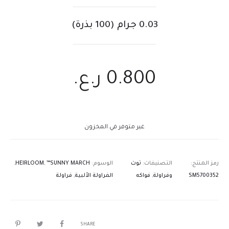
0.03 جرام (100 بذرة)
0.800
ر.ع.
غير متوفر في المخزون
رمز المنتج:
التصنيفات:
توت
الوسوم:
™SUNNY MARCH
,
HEIRLOOM
,
SM5700352
وفراولة
,
فواكه
الفراولة الألبية
,
فراولة
SHARE