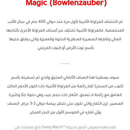
Magic (Bowlenzauber)
تم اكتشاف الفراولة الألبية لأول مرة منذ حوالي 400 عام في جبال الألب
المنخفضة. فالفراولة الألبية تختلف عن أصناف الفراولة الأخرى بأنتاجها
العالي وثمارها الصغيرة العطرية الحلوة والمميزة والتي يطلق عليها
بأسم توت الأرض أو التوت الفرنجي.
……….
سوف يعطينا هذا الصنف الألماني العتيق والذي تم تسميته بأسم
(كوب من السحر) ثمار رائعة من الفراولة الألبية ذات اللون الأحمر الداكن
الغامق مع رائحة لا تصدق.
الثمار ذات حجم جيد، وهي حلوة جدًا وكثيرة
العصير. تزن الثمار والتي تكون على شكل بيضة حوالي 2-3 جرام.
الصنف
يؤتي ثماره في الموسم الأول من البذر المبكر.
لمشاهدة معرض البذور لشركة ™Sunny March تابع صفحتنا على