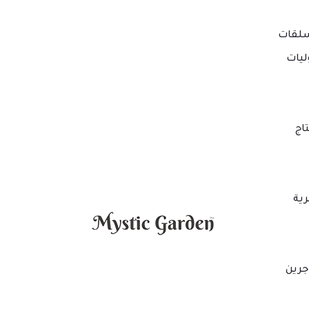
لقات
ليات
اج
ية
جرين