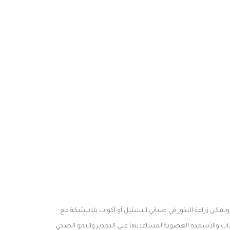
 الموسم 4-6 أسابيع للحصول على حصاد أسرع وأكثر ويجب توفير إضاءة كافية لشتلات بين 8-15 ساعة باليوم ويمكن زراعة البذور في صياني التشتيل أو أكواب بلاستيكة مع
يات والأسمدة العضوية لمساعدتها على التجذير والنمو الصحي.