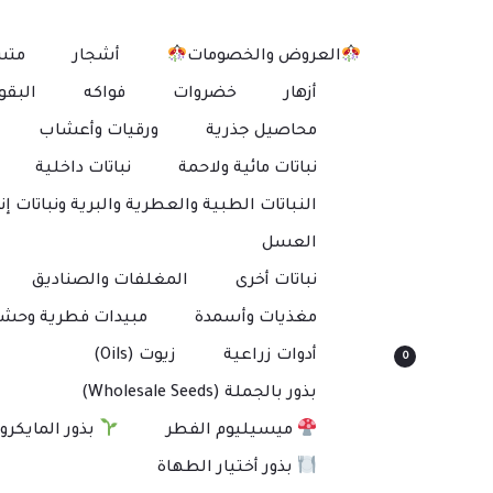
العروض والخصومات
أشجار
متس
أزهار
خضروات
فواكه
البقو
محاصيل جذرية
ورقيات وأعشاب
نباتات مائية ولاحمة
نباتات داخلية
النباتات الطبية والعطرية والبرية ونباتات إنت
العسل
نباتات أخرى
المغلفات والصناديق
مغذيات وأسمدة
مبيدات فطرية وحشر
أدوات زراعية
زيوت (Oils)
0
بذور بالجملة (Wholesale Seeds)
ميسيليوم الفطر
بذور المايكرو
بذور أختيار الطهاة