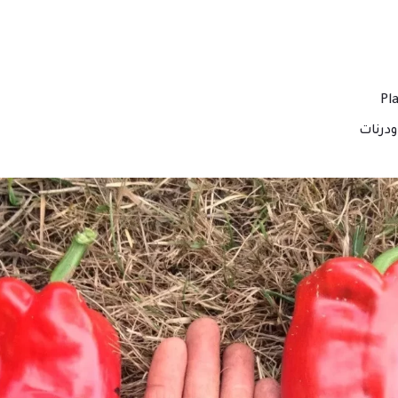
درنات