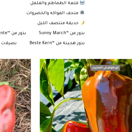
قلعة الطماطم والفلفل
متحف الفواكه والخضروات
حديقة منتصف الليل
بذور من ™Sunny March
بذور من ™Plante
بذور هجينة من ™Beste Kern
بصيلات و
غير متوفر في المخزون