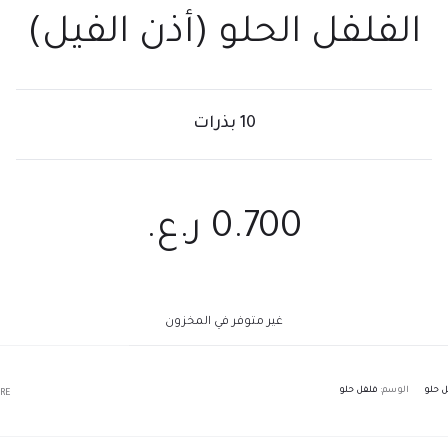
الفلفل الحلو (أذن الفيل)
10 بذرات
0.700
ر.ع.
غير متوفر في المخزون
 حلو
الوسم:
فلفل حلو
RE