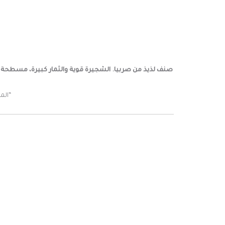
صنف لذيذ من صربيا. الشجيرة قوية والثمار كبيرة، مسطحة ومخروطية الشكل ويبلغ وزنها 150-250 جم
“المز