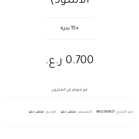
الأسود)
+15 بذرة
0.700
ر.ع.
غير متوفر في المخزون
رمز المنتج:
MG2389021
التصنيف:
فلفل حلو
الوسم:
فلفل حلو