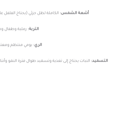
أشعة الشمس:
الكاملة لظل جزئي (يحتاج الفلفل على الأقل 8 ساعات باليوم من أشعة الشمس الكاملة) تسهم أشعة الشمس في مساعدة النبات على تكو
التربة:
رملية وطفال وطم
الري:
يومي منتظم ومعتدل 
التسميد: