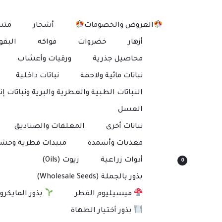
العروض والخصومات
أشجار
متس
أزهار
خضروات
فواكه
البقو
محاصيل جذرية
ورقيات وأعشاب
نباتات مائية ولاحمة
نباتات داخلية
النباتات الطبية والعطرية والبرية ونباتات إنت
العسل
نباتات أخرى
المغلفات والصناديق
مغذيات وأسمدة
مبيدات فطرية وحشر
أدوات زراعية
زيوت (Oils)
0
بذور بالجملة (Wholesale Seeds)
ميسيليوم الفطر
بذور المايكرو
بذور أختيار الطهاة