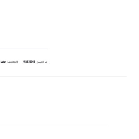
رمز المنتج:
MG853308
التصنيف:
فلفل