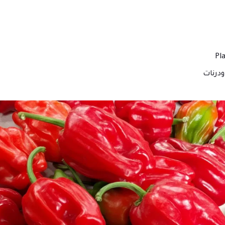
درنات