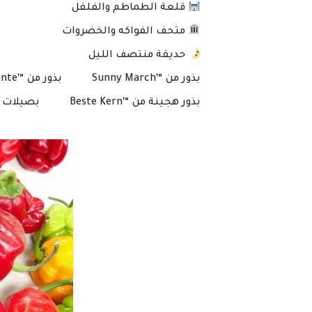
قلعة الطماطم والفلفل
متحف الفواكه والخضروات
حديقة منتصف الليل
بذور من ™Sunny March
بذور من ™Plante
بذور هجينة من ™Beste Kern
بصيلات و