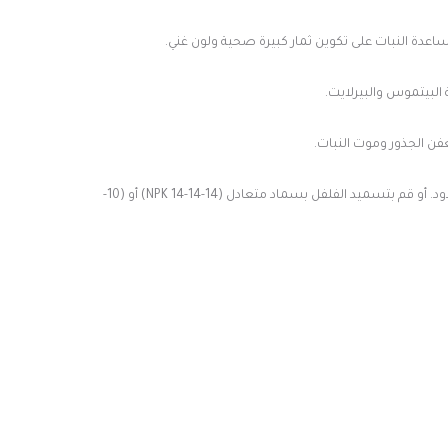
البيتموس والبيرلايت.
ن الجذور وموت النبات.
النبات يحتاج إلى تغذية وتسميد طوال فترة النمو وأنتاج الثمار. والأفضل أستخدام الأسمدة العضوية كسماد السمك والشاي وسماد الدود. أو قم بتسميد الفلفل بسماد متعادل (14-14-14 NPK) أو (10-