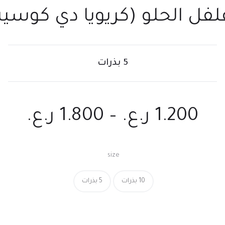
لفل الحلو (كريويا دي كوسين
5 بذرات
1.200
ر.ع.
–
1.800
ر.ع.
size
10 بذرات
5 بذرات