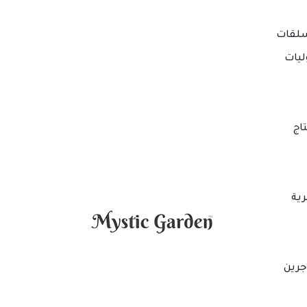
لقات
ليات
اج
ية
جرين