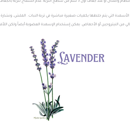
ام وأعتدال أو عند جفاف أول 3 سم من سطح التربة. عدم السماح لتربة بالجفاف تماماً.
سمدة التي يتم خلطها بكميات صغيرة مباشرة في تربة النبات . الملش، ونشارة ال
لي من النيتروجين أو الأحماض. يمكن إستخدام الإسمدة العضوية أيضاً ولكن اللأفن