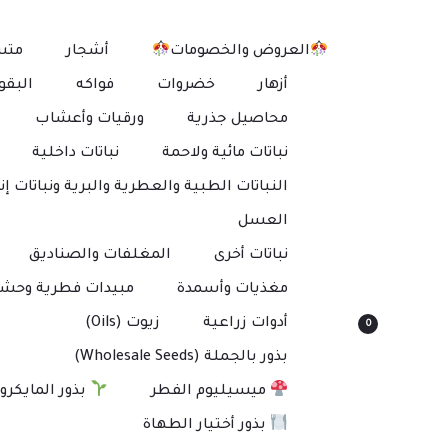
العروض والخصومات
أشجار
متس
أزهار
خضروات
فواكه
البقو
محاصيل جذرية
ورقيات وأعشاب
نباتات مائية ولاحمة
نباتات داخلية
النباتات الطبية والعطرية والبرية ونباتات إنت
العسل
نباتات أخرى
المغلفات والصناديق
مغذيات وأسمدة
مبيدات فطرية وحشر
أدوات زراعية
زيوت (Oils)
0
بذور بالجملة (Wholesale Seeds)
ميسيليوم الفطر
بذور المايكرو
بذور أختيار الطهاة