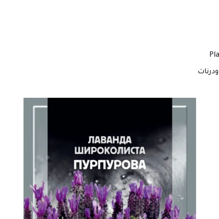
درنات