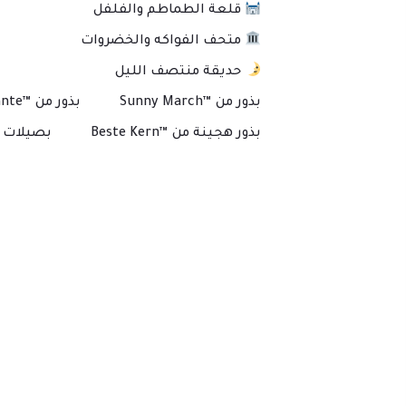
قلعة الطماطم والفلفل
متحف الفواكه والخضروات
حديقة منتصف الليل
بذور من ™Sunny March
بذور من ™Plante
بذور هجينة من ™Beste Kern
بصيلات و