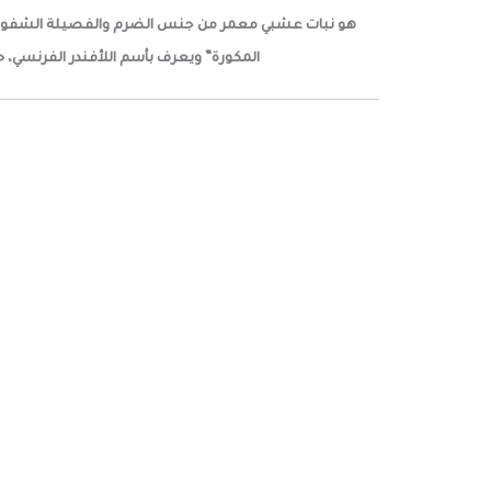
هو نبات عشبي معمر من جنس الضرم والفصيلة الشفوية حيث ينمو بأرتفاع 60 سم ويعتبر موطنه الأصلي في منطقة ا
المكورة” ويعرف بأسم اللأفندر الفرنسي، 