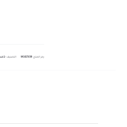
رمز المنتج:
MG825038
التصنيف:
لأفند