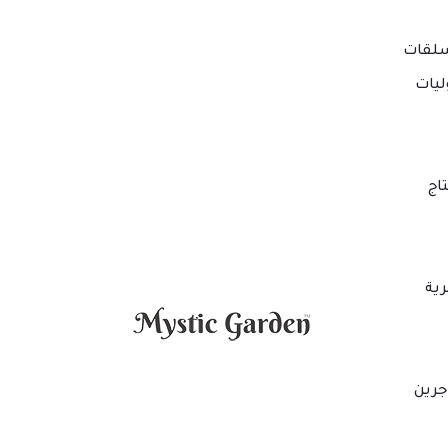
لقات
ليات
اج
ية
جرين