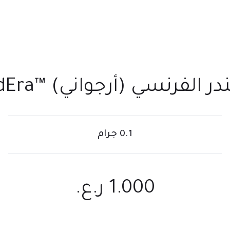
در الفرنسي (أرجواني) ™SeedEra
0.1 جرام
1.000
ر.ع.