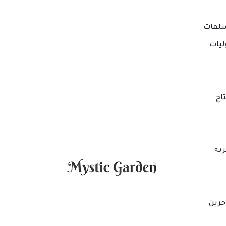
لقات
ليات
اج
ية
جرين