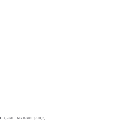
رمز المنتج:
MG5053001
التصنيف:
ا