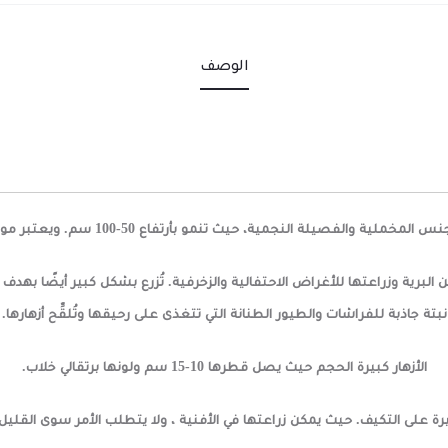
الوصف
صيلة النجمية، حيث تنمو بأرتفاع 50-100 سم. ويعتبر موطنها الأصلي في المكسيك.
ة وزراعتها للأغراض الاحتفالية والزخرفية. تُزرع بشكل كبير أيضًا بهدف التجار
نبتة جاذبة للفراشات والطيور الطنانة التي تتغذى على رحيقها وتُلقِّح أزهارها.
الأزهار كبيرة الحجم حيث يصل قطرها 10-15 سم ولونها برتقالي خلاب.
رة على التكيف. حيث يمكن زراعتها في الأفنية ، ولا يتطلب الأمر سوى القليل 