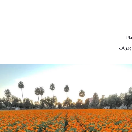
درنات