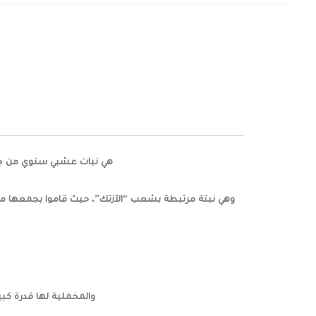
هي نبات عشبي سنوي من جنس المخملية والف
وهي نبتة مرتبطة بشعب “الآزتك”، حيث قاموا بجمعها من البري
والمخملية لها قدرة كبي