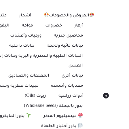
العروض والخصومات
أشجار
متس
أزهار
خضروات
فواكه
البقو
محاصيل جذرية
ورقيات وأعشاب
نباتات مائية ولاحمة
نباتات داخلية
النباتات الطبية والعطرية والبرية ونباتات إنت
العسل
نباتات أخرى
المغلفات والصناديق
مغذيات وأسمدة
مبيدات فطرية وحشر
أدوات زراعية
زيوت (Oils)
0
بذور بالجملة (Wholesale Seeds)
ميسيليوم الفطر
بذور المايكرو
بذور أختيار الطهاة