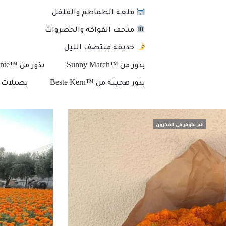
قلعة الطماطم والفلفل
متحف الفواكه والخضروات
حديقة منتصف الليل
بذور من ™Sunny March
بذور من ™Plante
بذور هجينة من ™Beste Kern
بصيلات و
غير متوفر في المخزون