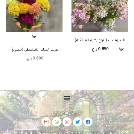
السوسب (تنوع زهرة الفراشة)
0.850
ر.ع.
عرف الديك المشطي (متنوع)
0.800
ر.ع.
التواصل الاجتماعي