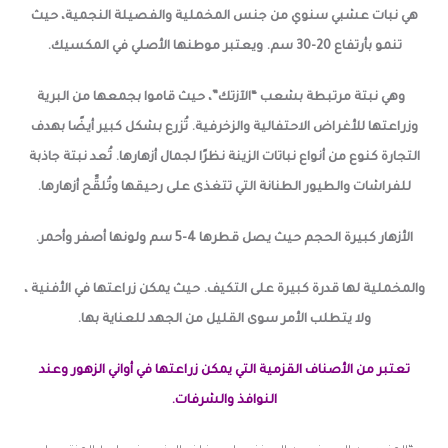
هي نبات عشبي سنوي من جنس المخملية والفصيلة النجمية، حيث
تنمو بأرتفاع 20-30 سم. ويعتبر موطنها الأصلي في المكسيك.
وهي نبتة مرتبطة بشعب “الآزتك”، حيث قاموا بجمعها من البرية
وزراعتها للأغراض الاحتفالية والزخرفية. تُزرع بشكل كبير أيضًا بهدف
التجارة كنوع من أنواع نباتات الزينة نظرًا لجمال أزهارها. تُعد نبتة جاذبة
للفراشات والطيور الطنانة التي تتغذى على رحيقها وتُلقِّح أزهارها.
الأزهار كبيرة الحجم حيث يصل قطرها 4-5 سم ولونها أصفر وأحمر.
والمخملية لها قدرة كبيرة على التكيف. حيث يمكن زراعتها في الأفنية ،
ولا يتطلب الأمر سوى القليل من الجهد للعناية بها.
تعتبر من الأصناف القزمية التي يمكن زراعتها في أواني الزهور وعند
النوافذ والشرفات.