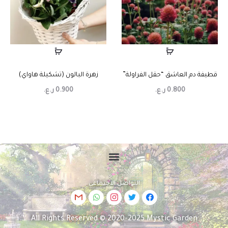
قطيفة دم العاشق “حقل الفراولة”
زهرة البالون (تشكيلة هاواي)
0.800
ر.ع.
0.900
ر.ع.
التواصل الاجتماعي
All Rights Reserved © 2020-2025 Mystic Garden