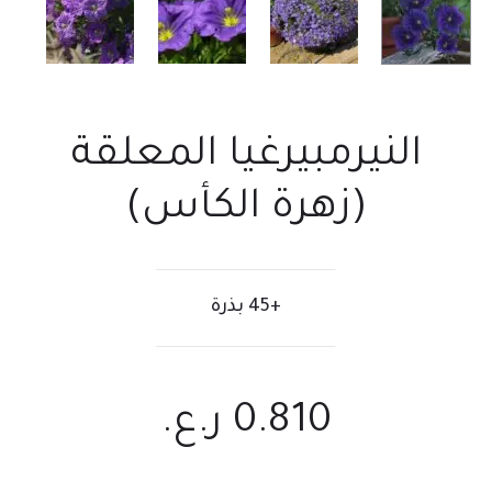
النيرمبيرغيا المعلقة
(زهرة الكأس)
+45 بذرة
0.810
ر.ع.