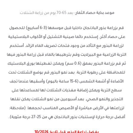
موعد بداية حصاد الثمار:
بعد 65-70 يوم من
زراعة الشتلات.
قم بزراعة بذور الباذنجان داخليا قبل موسمها (3-6 أسابيع) للحصول
على حصاد أكثر. إستخدم دائما صينية التشتيل أو الأكواب البلاستيكية
لزراعة البذور مع التأكد من وجود فتحات تصريف الماء الزائد. أستخدم
التربة الزراعية مع البيرلايت وقم بترطيبها بالماء قبل زراعة البذور فيها
ثم قم بزراعة البذور بعمق (0.6 سم) ويمكن تغطيتها بورق البلاستيك
للمحافظة على رطوبة التربة. بعد نمو البذور قم بوضع الشتلات تحت
الأضاءة أو أشعة الشمس (6-15 ساعة باليوم) وأسقيها عندما تجف
سطح التربة ويمكن إضافة مغذيات الشتلات لها لمساعدتها على
التجذير والنمو الصحي. بعد أسبوعين من نمو الشتلات يمكن نقلها
لزراعتها في الأرض مباشرة أو الأصيص المناسب لحجمها. (ملاحظة:
أفضل درجة حرارة لإستنبات بذور الباذنجان هي من 25-27 درجة مئوية).
يفضل زراعة البذور قبل تاريخ 10/2026