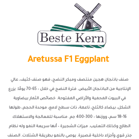
Aretussa
F1 Eggplant
صنف باذنجان هجين منتصف ومبكر النضج، فهو صنف كثيف، عالي
الإنتاجية من الباذنجان الأبيض. فترة النضج في خلال – 65-70 يومًا. يزرع
في البيوت المحمية والأراضي المفتوحة. خصائص الثمار بيضاوية
الشكل، بيضاء كالثلج، ناعمة، ذات سطح لامع، موحدة الحجم، طولها
16-18 سم، ووزنها – 300-400 جم. مناسبة للمعالجة والاستهلاك
الطازج وكذلك التعليب. ميزات الشجيرة – أنها سريعة النمو وله نظام
جذر قوي وأجزاء داخلية قصيرة. يوصى بالنمو بطريقة الشتلات. الصنف