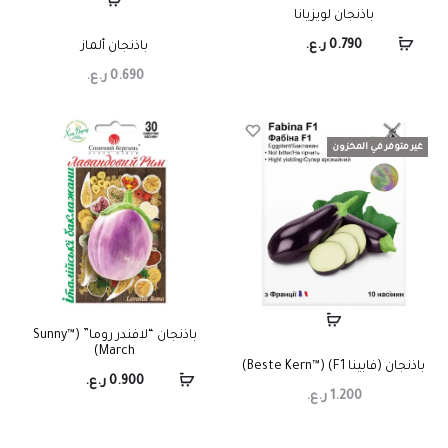
باذنجان لويزيانا
0.790
ر.ع.
باذنجان ألماز
0.690
ر.ع.
غير متوفر في المخزون
باذنجان “لافندر روما” (™Sunny
March)
باذنجان (فابينا F1) (™Beste Kern)
0.900
ر.ع.
1.200
ر.ع.