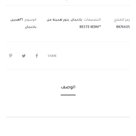
رمز المنتج:
التصنيفات:
باذنجان
,
بذور هجينة من
الوسوم:
F1هجين
,
BK76605
™BESTE KERN
باذنجان
SHARE
الوصف