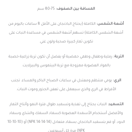
المسافة بين الصفوف:
75-80 سم
أشعة الشمس:
الكاملة (يحتاج الباذنجان على الأقل 8 ساعات باليوم من
أشعة الشمس الكاملة) تسهم أشعة الشمس في مساعدة النبات على
تكوين ثمار كبيرة صحية ولون غني.
التربة:
رملية وطفال وطمي حمضية أو يفضل أن تكون تربة زراعية خصبة
بالمواد العضوية ممزوجة مع تربة البيتموس والبيرلايت.
الري:
يومي منتظم ومعتدل في ساعات الصباح الباكر والمساء. تجنب
الأفراط في الري والذي سيعمل على تعفن الجذور وموت النبات.
التسميد:
النبات يحتاج إلى تغذية وتسميد طوال فترة النمو وأنتاج الثمار.
والأفضل أستخدام الأسمدة العضوية كسماد السمك والشاي وسماد
الدود. أو قم بتسميد الباذنجان بسماد متعادل (14-14-14 NPK) أو (10-10-10
NPK) مرة كل أسبوعين.