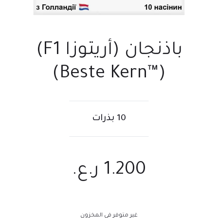
باذنجان (أريتوزا F1)
(™Beste Kern)
10 بذرات
1.200
ر.ع.
غير متوفر في المخزون