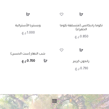
غير متوفر في المخزون
غير متوفر في المخزون
تكوما راديكانس (متسلقة تكوما
ويستريا الأسترالية
الحمراء)
1.000
ر.ع.
0.850
ر.ع.
شب النهار (ست الحسن)
غير متوفر في المخزون
0.700
ر.ع.
رانجون كريبر
0.790
ر.ع.