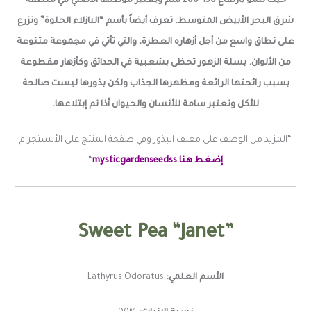
حيث تنمو بأرتفاع 150-200 سم ويعتبر موطنها الأصلي في منطقة
شرق البحر الأبيض المتوسط. تعرف أيضاً بأسم “البازلاء الحلوة” وتزرع
على نطاق واسع من أجل أزهاره العطرة، والتي تأتي في مجموعة متنوعة
من الألوان. بسلة الزهور تحظى بشعبية في الحدائق وكأزهار مقطوعة
بسبب رائحتها الرائعة ومظهرها الجذاب ولكن بذورها ليست صالحة
للأكل وتعتبر سامة للأنسان والحيوان أذا تم إبتلاعها.
“المزيد من الوصف على مغلف البذور وفي صفحة المنتج على الأنستجرام
إضغط هنا mysticgardenseedss
“
Sweet Pea “Janet”
الأسم العلمي:
Lathyrus Odoratus