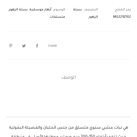
رمز المنتج:
التصنيف:
بسلة
الوسوم:
أزهار موسمية
,
بسلة الزهور
,
MG2292102
الزهور
متسلقات
SHARE
الوصف
هي نبات عشبي سنوي متسلق من جنس الجلبان والفصيلة البقولية