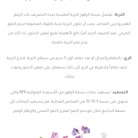
التربة:
تفضل بسلة الزهور التربة الطينية جيدة التصريف ذات الرقم
الهيدروجيني المحايد. يجب أن تكون التربة غنية بالمواد العضوية لدعم النمو
الصحي. يعد الصرف الجيد أمرًا بالغ الأهمية لمنع تعفن الجذور، لذا تأكد من
عدم غمر التربة بالمياه.
الري:
بأنتظام وأعتدال أو عند جفاف أول 3 سم من سطح التربة. لاتدع التربة
تجف تماماً ولاتفرط في الري لأن ذلك سيعمل على تعفن الجذور وموت
نباتك.
التسميد:
تستفيد نباتات بسلة الزهور من الأسمدة المتوازنة NPK والتي
تحتوي على نسبة 5-10-10 من العناصر الغذائية. قم بتسميد النباتات كل
بضعة أسابيع خلال موسم النمو لتعزيز النمو الصحي والإزهار الوفير.