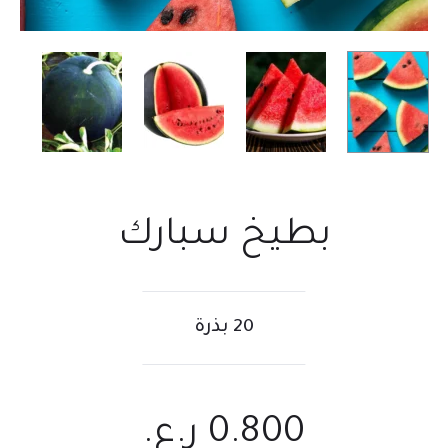
بطيخ سبارك
20 بذرة
0.800
ر.ع.