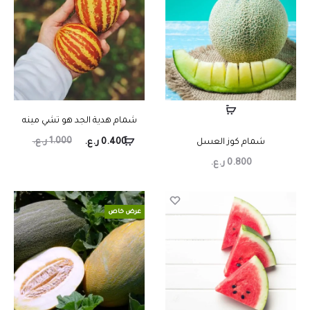
شمام هدية الجد هو تشي مينه
1.000
ر.ع.
شمام كوز العسل
0.400
ر.ع.
0.800
ر.ع.
عرض خاص