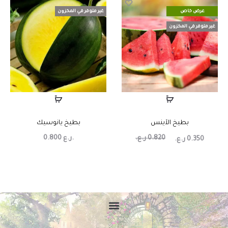
عرض خاص
غير متوفر في المخزون
غير متوفر في المخزون
بطيخ الآينس
بطيخ يانوسيك
0.820
ر.ع.
ر.ع.
0.800
0.350
ر.ع.