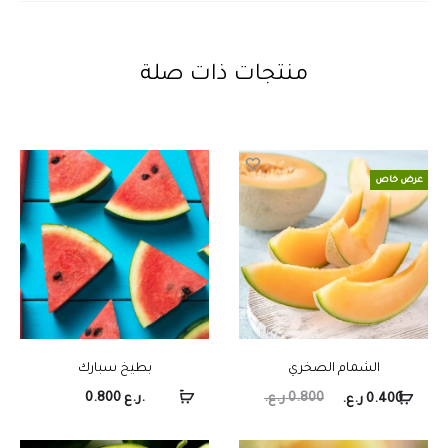
منتجات ذات صلة
عرض خاص
الشمام الصخري
بطيخ سبارك
0.800
ر.ع.
ر.ع.
0.800
0.400
ر.ع.