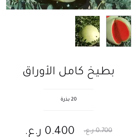
بطيخ كامل الأوراق
20 بذرة
0.400
ر.ع.
0.700
ر.ع.