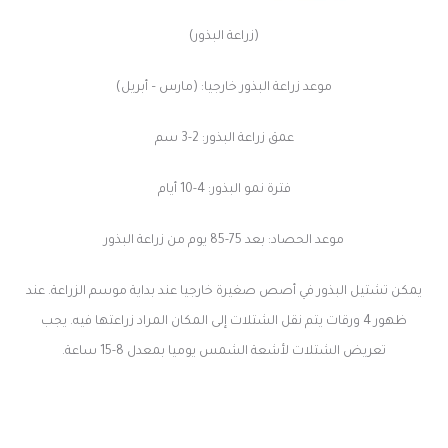
(زراعة البذور)
موعد زراعة البذور خارجيا: (مارس – أبريل)
عمق زراعة البذور: 2-3 سم
فترة نمو البذور: 4-10 أيام
موعد الحصاد: بعد 75-85 يوم من زراعة البذور
يمكن تشتيل البذور في أصص صغيرة خارجيا عند بداية موسم الزراعة. عند
ظهور 4 ورقات يتم نقل الشتلات إلى المكان المراد زراعتها فيه. يجب
تعريض الشتلات لأشعة الشمس يوميا بمعدل 8-15 ساعة.