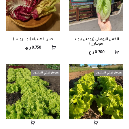
الخس الروماني (رومين بيوندا
خس الهندباء (بولا روسا)
مونتارى)
0.750
ر.ع.
0.700
ر.ع.
غير متوفر في المخزون
غير متوفر في المخزون