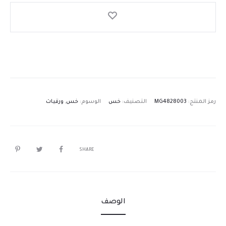
رمز المنتج:
MG4828003
التصنيف:
خس
الوسوم:
خس
,
ورقيات
SHARE
الوصف