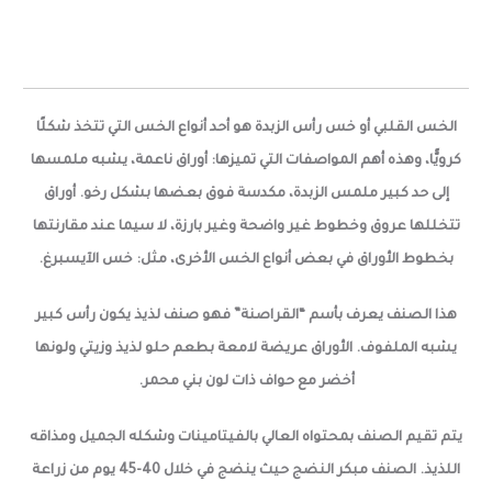
الخس القلبي أو خس رأس الزبدة هو أحد أنواع الخس التي تتخذ شكلًا
كرويًّا، وهذه أهم المواصفات التي تميزها: أوراق ناعمة، يشبه ملمسها
إلى حد كبير ملمس الزبدة، مكدسة فوق بعضها بشكل رخو. أوراق
تتخللها عروق وخطوط غير واضحة وغير بارزة، لا سيما عند مقارنتها
بخطوط الأوراق في بعض أنواع الخس الأخرى، مثل: خس الآيسبرغ.
هذا الصنف يعرف بأسم “القراصنة” فهو صنف لذيذ يكون رأس كبير
يشبه الملفوف. الأوراق عريضة لامعة بطعم حلو لذيذ وزيتي ولونها
أخضر مع حواف ذات لون بني محمر.
يتم تقيم الصنف بمحتواه العالي بالفيتامينات وشكله الجميل ومذاقه
اللذيذ. الصنف مبكر النضج حيث ينضج في خلال 40-45 يوم من زراعة