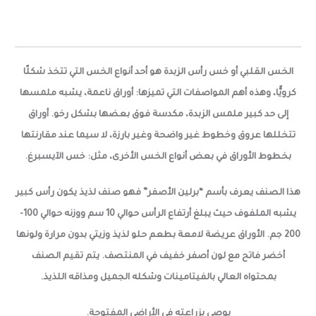
الخس القلبي أو خس رأس الزبدة هو أحد أنواع الخس التي تتخذ شكلًا
كرويًّا، وهذه أهم المواصفات التي تميزها: أوراق ناعمة، يشبه ملمسها
إلى حد كبير ملمس الزبدة، مكدسة فوق بعضها بشكل رخو. أوراق
تتخللها عروق وخطوط غير واضحة وغير بارزة، لا سيما عند مقارنتها
بخطوط الأوراق في بعض أنواع الخس الأخرى، مثل: خس الآيسبرغ.
هذا الصنف يعرف بأسم “برلين الأصفر” فهو صنف لذيذ يكون رأس كبير
يشبه الملفوف حيث يبلغ أرتفاع الرأس حوالي 10 سم ووزنه حوالي 100-
200 جم. الأوراق عريضة لامعة بطعم حلو لذيذ وزيتي بدون مرارة ولونها
أخضر فاتح مع لون أصفر خفيف في المنتصف.
يتم تقيم الصنف
بمحتواه العالي بالفيتامينات وشكله الجميل ومذاقه اللذيذ.
يوصى بزراعته في الأراضي المفتوحة.