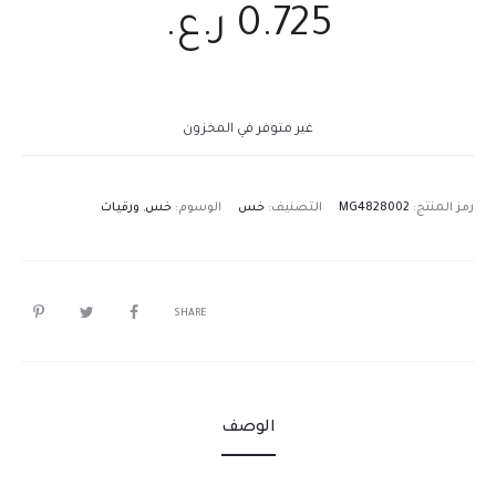
0.725
ر.ع.
غير متوفر في المخزون
رمز المنتج:
MG4828002
التصنيف:
خس
الوسوم:
خس
,
ورقيات
SHARE
الوصف