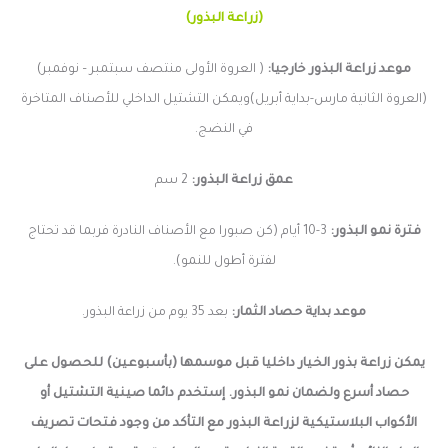
(زراعة البذور)
موعد زراعة البذور خارجيا:
( العروة الأولى منتصف سبتمبر – نوفمبر)
(العروة الثانية مارس-بداية أبريل)ويمكن التشتيل الداخلي للأصناف المتاخرة
في النضج.
عمق زراعة البذور:
2 سم
فترة نمو البذور:
3-10 أيام (كن صبورا مع الأصناف النادرة فربما قد تحتاج
لفترة أطول للنمو).
موعد بداية حصاد الثمار:
بعد 35 يوم من
زراعة البذور.
يمكن زراعة بذور الخيار داخليا قبل موسمها (بأسبوعين) للحصول على
حصاد أسرع ولضمان نمو البذور. إستخدم دائما صينية التشتيل أو
الأكواب البلاستيكية لزراعة البذور مع التأكد من وجود فتحات تصريف