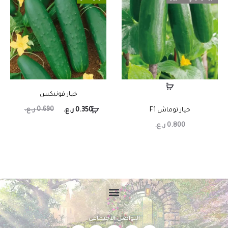
خيار فونيكس
0.690
ر.ع.
خيار توماش F1
0.350
ر.ع.
0.800
ر.ع.
التواصل الاجتماعي