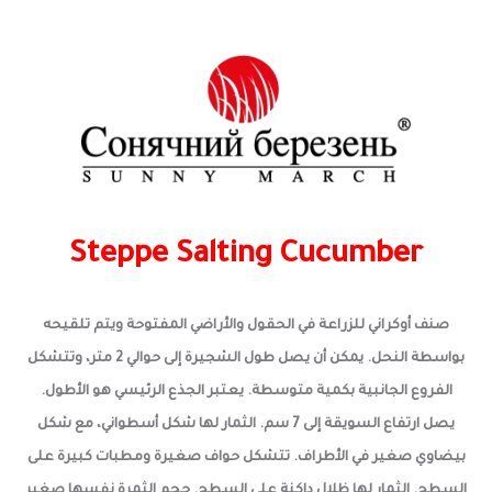
Steppe Salting Cucumber
صنف أوكراني للزراعة في الحقول والأراضي المفتوحة ويتم تلقيحه
بواسطة النحل. يمكن أن يصل طول الشجيرة إلى حوالي 2 متر، وتتشكل
الفروع الجانبية بكمية متوسطة. يعتبر الجذع الرئيسي هو الأطول.
يصل ارتفاع السويقة إلى 7 سم. الثمار لها شكل أسطواني، مع شكل
بيضاوي صغير في الأطراف. تتشكل حواف صغيرة ومطبات كبيرة على
السطح. الثمار لها ظلال داكنة على السطح. حجم الثمرة نفسها صغير