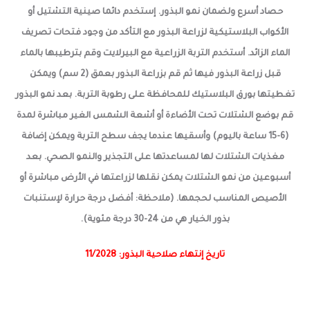
حصاد أسرع ولضمان نمو البذور. إستخدم دائما صينية التشتيل أو
الأكواب البلاستيكية لزراعة البذور مع التأكد من وجود فتحات تصريف
الماء الزائد. أستخدم التربة الزراعية مع البيرلايت وقم بترطيبها بالماء
قبل زراعة البذور فيها ثم قم بزراعة البذور بعمق (2 سم) ويمكن
تغطيتها بورق البلاستيك للمحافظة على رطوبة التربة. بعد نمو البذور
قم بوضع الشتلات تحت الأضاءة أو أشعة الشمس الغير مباشرة لمدة
(6-15 ساعة باليوم) وأسقيها عندما يجف سطح التربة ويمكن إضافة
مغذيات الشتلات لها لمساعدتها على التجذير والنمو الصحي. بعد
أسبوعين من نمو الشتلات يمكن نقلها لزراعتها في الأرض مباشرة أو
الأصيص المناسب لحجمها. (ملاحظة: أفضل درجة حرارة لإستنبات
بذور الخيار هي من 24-30 درجة مئوية).
تاريخ إنتهاء صلاحية البذور: 11/2028