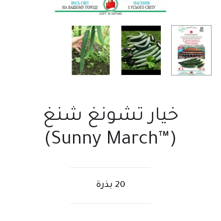
خيار تشونغ شنغ
(™Sunny March)
20 بذرة