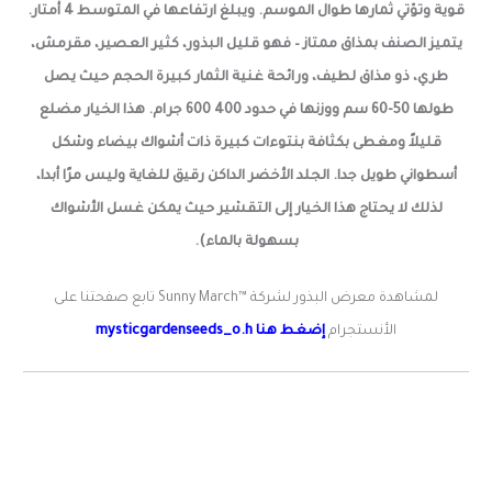
قوية وتؤتي ثمارها طوال الموسم. ويبلغ ارتفاعها في المتوسط 4 أمتار.
يتميز الصنف بمذاق ممتاز – فهو قليل البذور، كثير العصير، مقرمش،
طري، ذو مذاق لطيف، ورائحة غنية الثمار كبيرة الحجم حيث يصل
طولها 50-60 سم ووزنها في حدود 400 600 جرام. هذا الخيار مضلع
قليلاً ومغطى بكثافة بنتوءات كبيرة ذات أشواك بيضاء وشكل
أسطواني طويل جدا. الجلد الأخضر الداكن رقيق للغاية وليس مرًا أبدا،
لذلك لا يحتاج هذا الخيار إلى التقشير حيث يمكن غسل الأشواك
بسهولة ب
الماء).
لمشاهدة معرض البذور لشركة ™Sunny March تابع صفحتنا على
الأنستجرام
إضغط هنا mysticgardenseeds_o.h