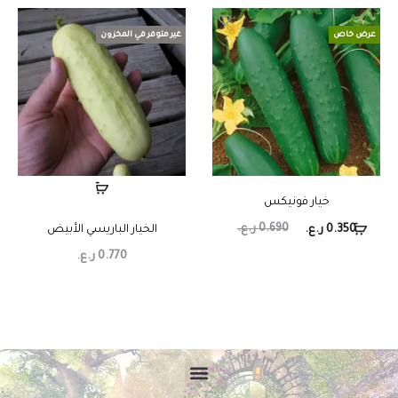
عرض خاص
غير متوفر في المخزون
خيار فونيكس
0.690
ر.ع.
0.350
ر.ع.
الخيار الباريسي الأبيض
0.770
ر.ع.