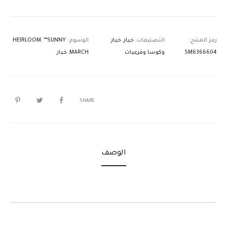
رمز المنتج:
التصنيفات:
خيار
,
خيار
الوسوم:
™SUNNY
,
HEIRLOOM
SM6366604
وكوسا وقرعيات
MARCH
,
خيار
SHARE
الوصف