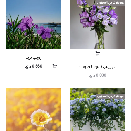
غير متوفر في المخزون
رويليا برية
0.850
ر.ع.
الجريس (تنوع الحديقة)
0.830
ر.ع.
غير متوفر في المخزون