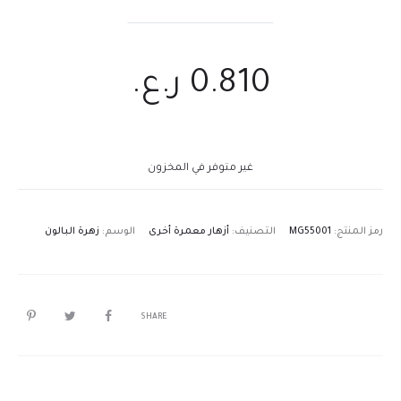
0.810
ر.ع.
غير متوفر في المخزون
رمز المنتج:
MG55001
التصنيف:
أزهار معمرة أخرى
الوسم:
زهرة البالون
SHARE