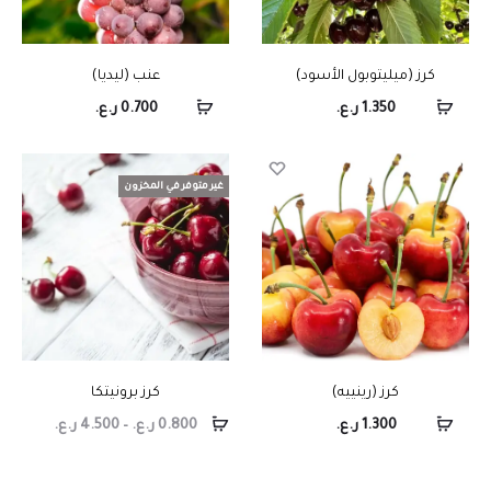
كرز (ميليتوبول الأسود)
عنب (ليديا)
1.350
ر.ع.
0.700
ر.ع.
غير متوفر في المخزون
كرز (رينييه)
كرز برونيتكا
1.300
ر.ع.
0.800
ر.ع.
–
4.500
ر.ع.