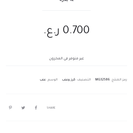
12 بذرة
0.700
ر.ع.
غير متوفر في المخزون
رمز المنتج:
MG32586
التصنيف:
كرز وعنب
الوسم:
عنب
SHARE