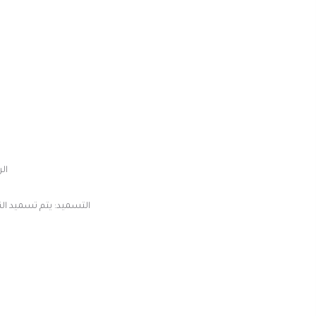
الري:
التسميد: يتم تسميد النب