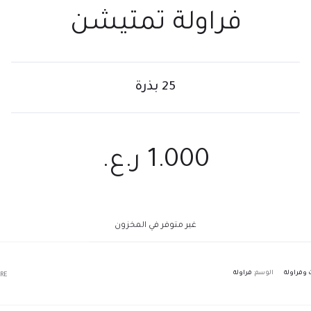
فراولة تمتيشن
25 بذرة
1.000
ر.ع.
غير متوفر في المخزون
 وفراولة
الوسم:
فراولة
RE