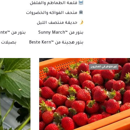
قلعة الطماطم والفلفل
متحف الفواكه والخضروات
حديقة منتصف الليل
بذور من ™Sunny March
بذور من ™Plante
بذور هجينة من ™Beste Kern
بصيلات و
غير متوفر في المخزون