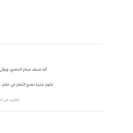
أنه صنف مبكر النضج، ويؤتي
تكون فترة نضج الثمار في خلال 4 أشهر من زراعة البذور.
المزيد من ا