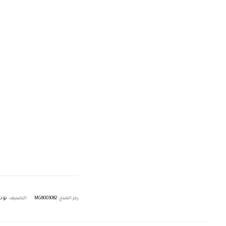
رمز المنتج:
MG8003082
التصنيف:
توت