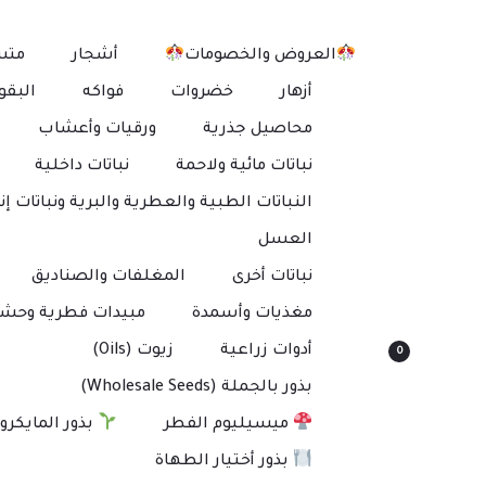
العروض والخصومات
أشجار
متس
أزهار
خضروات
فواكه
البقو
محاصيل جذرية
ورقيات وأعشاب
نباتات مائية ولاحمة
نباتات داخلية
النباتات الطبية والعطرية والبرية ونباتات إنت
العسل
نباتات أخرى
المغلفات والصناديق
مغذيات وأسمدة
مبيدات فطرية وحشر
أدوات زراعية
زيوت (Oils)
0
بذور بالجملة (Wholesale Seeds)
ميسيليوم الفطر
بذور المايكرو
بذور أختيار الطهاة