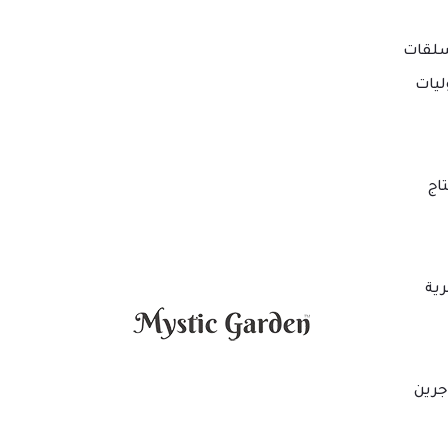
لقات
ليات
اج
ية
جرين