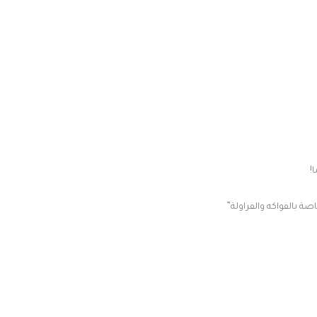
صة بالفواكه والفراولة”