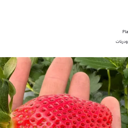
درنات