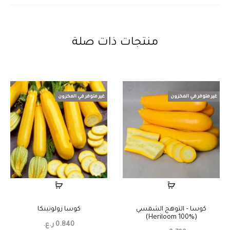
منتجات ذات صلة
غير متوفر في المخزون
غير متوفر في المخزون
كوسا – التوهج الشمسي
كوسا زولوتينكا
(Heriloom 100%)
0.840
ر.ع.