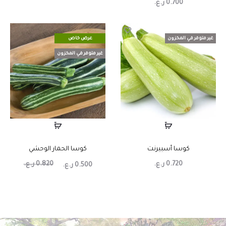
0.700
ر.ع.
غير متوفر في المخزون
عرض خاص
غير متوفر في المخزون
كوسا أسبيرنت
كوسا الحمار الوحشي
0.720
ر.ع.
0.820
ر.ع.
0.500
ر.ع.