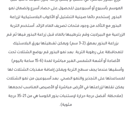
تزرع البذور مباشرة في الحقل أو يمكن زراعة بذور الكوسا داخليا قبل
الموسم بأسبوع أو أسبوعين للحصول على حصاد أسرع ولضمان نمو
البذور. إستخدم دائما صينية التشتيل أو الأكواب البلاستيكية لزراعة
البذور مع التأكد من وجود فتحات تصريف الماء الزائد. أستخدم التربة
الزراعية مع البيرلايت وقم بترطيبها بالماء قبل زراعة البذور فيها ثم قم
بزراعة البذور بعمق (2-3 سم) ويمكن تغطيتها بورق البلاستيك
للمحافظة على رطوبة التربة. بعد نمو البذور قم بوضع الشتلات تحت
الأضاءة أو أشعة الشمس الغير مباشرة لمدة (6-15 ساعة باليوم)
وأسقيها عندما يجف سطح التربة ويمكن إضافة مغذيات الشتلات لها
لمساعدتها على التجذير والنمو الصحي. بعد أسبوعين من نمو الشتلات
يمكن نقلها لزراعتها في الأرض مباشرة أو الأصيص المناسب لحجمها.
(ملاحظة: أفضل درجة حرارة لإستنبات بذور الكوسا هي من 21-35 درجة
مئوية).