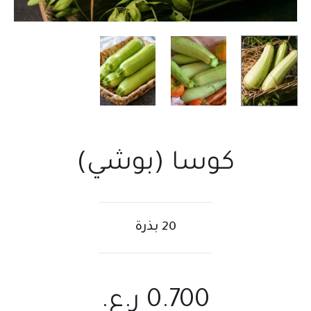
كوسا (بوشي)
20 بذرة
0.700
ر.ع.