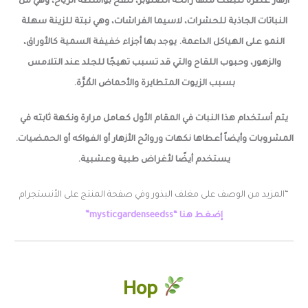
أزهار عطرة تنبعث منها رائحة الصنوبر، تُلَقَّح بواسطة الرياح، وهي من
النباتات الجاذبة للحشرات، لاسيما الفراشات، وهي نبتة للزينة سهلة
النمو على الهياكل الداعمة. يوجد بها أجزاء خفيفة السمية كالأوراق،
والزهور، وحبوب اللقاح والتي قد تسبب تهيجًا للجلد عند التلامس
بسبب الزيوت المتطايرة والأحماض المُرَّة.
يتم أستخدام هذا النبات في المقام الأول كعامل مرارة ونكهة ثابته في
المشروبات وأيضاً أعطاها نكهات وروائح الأزهار أو الفواكه أو الحمضيات.
يستخدم أيضًا لأغراض طبية وعشبية.
“المزيد من الوصف على مغلف البذور وفي صفحة المنتج على الأنستجرام
إضغط هنا “mysticgardenseedss”
Hop