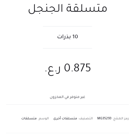
متسلقة الجنجل
10 بذرات
0.875
ر.ع.
غير متوفر في المخزون
رمز المنتج:
MG35293
التصنيف:
متسلقات أخرى
الوسم:
متسلقات