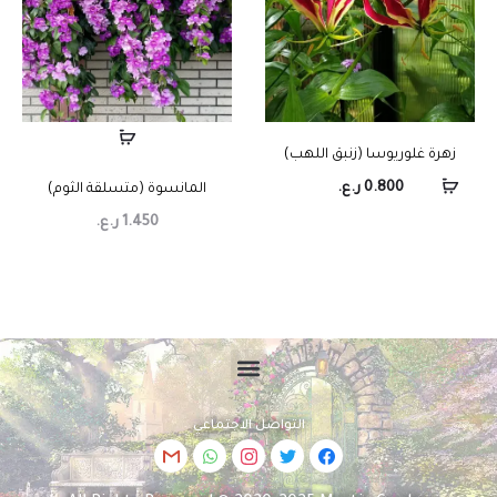
زهرة غلوريوسا (زنبق اللهب)
0.800
ر.ع.
المانسوة (متسلقة الثوم)
1.450
ر.ع.
التواصل الاجتماعي