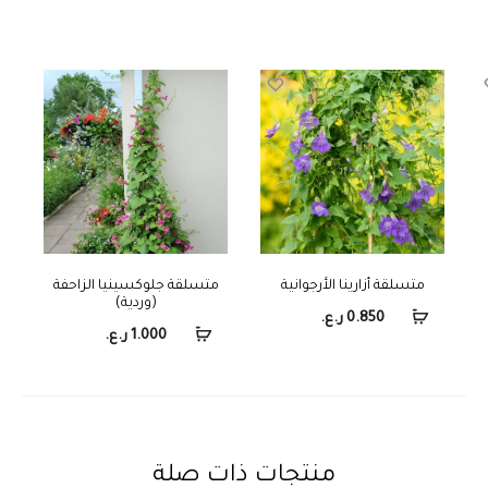
متسلقة أزارينا الأرجوانية
متسلقة جلوكسينيا الزاحفة
(وردية)
0.850
ر.ع.
1.000
ر.ع.
منتجات ذات صلة