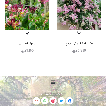
متسلقة البوق الوردي
زهرة العسل
0.830
ر.ع.
1.100
ر.ع.
التواصل الاجتماعي