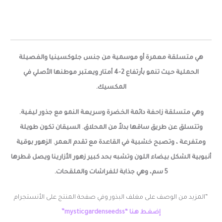
هي متسلقة معمرة أو موسمية من جنس جلوكسينيا والفصيلة
الحملية حيث تنمو بأرتفاع 2-4 أمتار ويعتبر موطنها الأصلي في
المكسيك.
وهي متسلقة زاحفة دائمة الخضرة وسريعة النمو مع جذور ليفية.
وتتسلق عن طريق ساقها بدلاً من المحلاق. السيقان تكون طويلة
ومتفرعة ، وتصبح خشبية في القاعدة مع تقدم العمر. الزهور بوقية
أنبوبية الشكل بيضاء اللون وتشبه بحد كبير زهور الأزارينا ويصل قطرها
5 سم، وهي جذابة للفراشات والملقحات.
“المزيد من الوصف على مغلف البذور وفي صفحة المنتج على الأنستجرام
إضغط هنا “mysticgardenseedss”