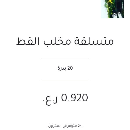
متسلقة مخلب القط
20 بذرة
0.920
ر.ع.
24 متوفر في المخزون