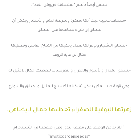
تسمى أيضاً بأسم “بمتسلقة خربوش القط”.
-متسلقة عجيبة حيث أنها معمرة وسريعة النمو والأنتشار ويمكن أن
تتسلق إي شيء يساعدها على التسلق.
-تتسلق الأشجار وتوفر لها غطاء يحميها من المناخ القاسي وتعطيها
جمال في غاية الروعة.
-تتسلق المنازل والأسوار والجدران والتعريشات لتعطيها جمال لامثيل له.
-وهي قوية حيث يمكن يمكن تشكيلها كسياج للمنازل والحداىق والشوارع.
زهرتها البوقية الصفراء تعطيها جمال لايضاهى.
“المزيد من الوصف على مغلف البذور وعلى صفحتنا في الأنستجرام
“mysticgardenseedss”