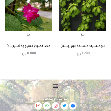
البومنسية (متسلقة زنبق إيستر)
مجد الصباح المزدوجة (سيريناد)
1.200
ر.ع.
0.800
ر.ع.
التواصل الاجتماعي