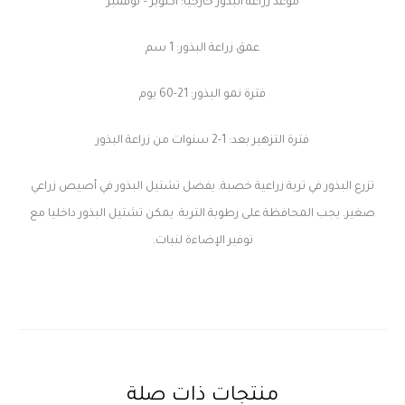
موعد زراعة البذور خارجيا: أكتوبر – نوفمبر
عمق زراعة البذور: 1 سم
فترة نمو البذور: 21-60 يوم
فترة التزهير بعد: 1-2 سنوات من زراعة البذور
تزرع البذور في تربة زراعية خصبة. يفضل تشتيل البذور في أصيص زراعي
صغير. يجب المحافظة على رطوبة التربة. يمكن تشتيل البذور داخليا مع
توفير الإضاءة لنبات.
منتجات ذات صلة