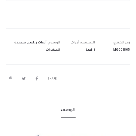
رمز المنتج:
التصنيف:
أدوات
الوسوم:
أدوات زراعية
,
مصيدة
MG001805
زراعية
الحشرات
SHARE
الوصف